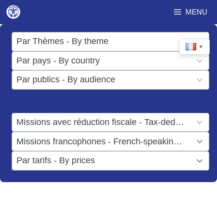
Aller
MENU
au
contenu
17
Par Thèmes - By theme
▼
results
50
Par pays - By country
available
results
3
Par publics - By audience
available
results
available
1
Missions avec réduction fiscale - Tax-deductible missions
result
1
Missions francophones - French-speaking missions
available
result
6
Par tarifs - By prices
available
results
available