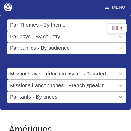
Aller
MENU
au
contenu
17
Par Thèmes - By theme
▼
results
50
Par pays - By country
available
results
3
Par publics - By audience
available
results
available
1
Missions avec réduction fiscale - Tax-deductible missions
result
1
Missions francophones - French-speaking missions
available
result
6
Par tarifs - By prices
available
results
available
Amériques