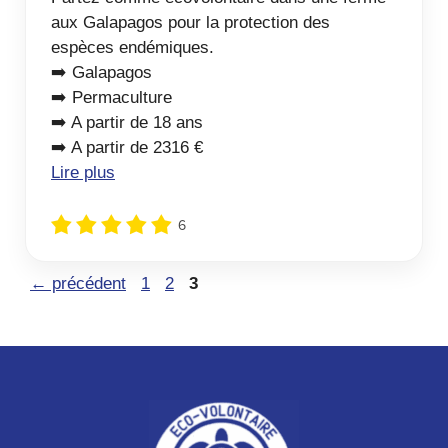
aux Galapagos pour la protection des
espèces endémiques.
➡️ Galapagos
➡️ Permaculture
➡️ A partir de 18 ans
➡️ A partir de 2316 €
Lire plus
6
Page
Page
Page
←
précédent
1
2
3