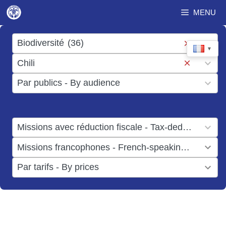
Aller
MENU
au
contenu
17
Biodiversité
(36)
▼
results
50
Chili
available
results
3
Par publics - By audience
available
results
available
1
Missions avec réduction fiscale - Tax-deductible missions
result
1
Missions francophones - French-speaking missions
available
result
6
Par tarifs - By prices
available
results
available